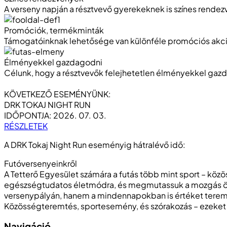
A verseny napján a részt­vevő gyere­kek­­nek is színes rendez
Promóciók, termékminták
Támogatóinknak lehető­sége van különféle promó­ciós akci
Élményekkel gazdagodni
Célunk, hogy a résztvevők felejhetetlen élményekkel gaz
KÖVETKEZŐ ESEMÉNYÜNK:
DRK TOKAJ NIGHT RUN
IDŐPONTJA: 2026. 07. 03.
RÉSZLETEK
A DRK Tokaj Night Run eseményig hátralévő idő:
Futóversenyeinkről
A Tetterő Egyesület számára a futás több mint sport – közö
egészségtudatos életmódra, és megmutassuk a mozgás öröm
versenypályán, hanem a mindennapokban is értéket teremt
Közösségteremtés, sportesemény, és szórakozás – ezeket
Navigáció