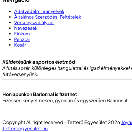
Adatvédelmi irányelvek
Általános Szerződési Feltételek
Versenyszabályzat
Nevezések
Fiókom
Pénztár
Kosár
Küldetésünk a sportos életmód
A futás során különleges hangulattal és igazi élményekke
futóversenyünk!
Honlapunkon Barionnal is fizethet!
Fizessen kényelmesen, gyorsan és egyszerűen Barionnal!
Copyright All right reserved - Tetterő Egyesület 2026
Joya
Tetteroegyesulet.hu