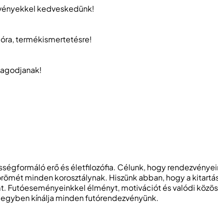
­vé­nyek­kel ked­veskedünk!
óra, termék­ismertetésre!
dagodjanak!
sségformáló erő és életfilozófia. Célunk, hogy rendezvényei
ét minden korosztálynak. Hiszünk abban, hogy a kitartás, 
. Futóeseményeinkkel élményt, motivációt és valódi közös
 egyben kínálja minden futórendezvényünk.