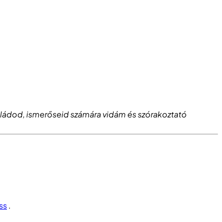
saládod, ismerőseid számára vidám és szórakoztató
ss
.