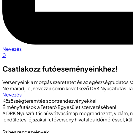
Nevezés
0
Csatlakozz futóeseményeinkhez!
Versenyeink a mozgás szeretetét és az egészségtudatos sz
Ne maradj le, nevezz a soron következő DRK Nyuszifutás-ra 
Nevezés
Közösségteremtés sportrendezvényekkel
Élményfutások a Tetterő Egyesület szervezésében!
A DRK Nyuszifutás húsvétvasárnap megrendezett, vidám, na
lendületes, éjszakai futóverseny hivatalos időméréssel, kül
Színes rendezvények