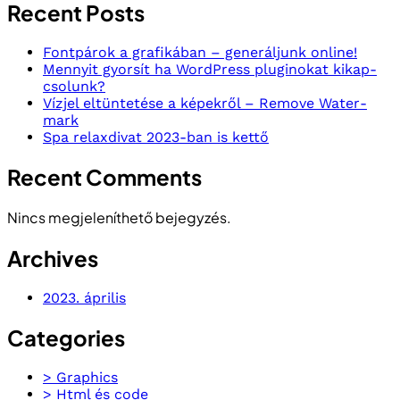
Támogatók
Tempp
Tokaj Night Run
Tokaj Night Run 2026
Verseny nevezések temp
Versenyszabályzat
Versenyszabályzat
Navigáció
Adatvédelmi irányelvek
Általános Szerződési Feltételek
Versenyszabályzat
Nevezések
Fiókom
Pénztár
Kosár
Küldetésünk a sportos életmód
A futás során különleges hangulattal és igazi
élményekkel várunk, hogy valóban felejthetetlen legyen
számodra és családod, ismerőseid számára vidám és