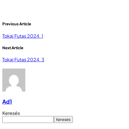
Site menü
Adatvédelmi irányelvek
Adventi Futás
Általános Szerződési Feltételek
Blog
DRK Nyuszifutás
DRK Nyuszifutás info
Elementor #235
Élményfutásaink
Farsangi Futás
Farsangi Futás Info
Fiókom
Galéria
Kapcsolat
Kezdolap 2026
Kezdolap 2026 – Copy
Kosár
Nevezések
Nevezések
Pénztár
Sample Page