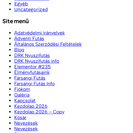
szórakoztató futóversenyünk!
Honlapunkon Barionnal is fizethet!
Fizessen kényelmesen, gyorsan és egyszerűen Barionnal!
Copyright All right reserved - Tetterő Egyesület 2026
Joyas Shop
theme by aThemeArt - Proudly powered by
WordPress
.
Tetteroegyesulet.hu
Kezdolap
Élményfutásaink
Adventi Futás
DRK Nyuszifutás
Tokaj Night Run 2026
Farsangi Futás
Nevezések
Galéria
Versenyszabályzat
Adatvédelmi irányelvek