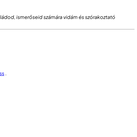
saládod, ismerőseid számára vidám és szórakoztató
ss
.