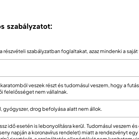
s szabályzatot:
 a részvételi szabályzatban foglaltakat, azaz mindenki a saj
aratomból veszek részt és tudomásul veszem, hogy a futás 
i felelősséget nem vállalnak.
 gyógyszer, drog befolyása alatt nem állok.
z idő esetén is lebonyolításra kerül. Tudomásul veszem és
seny napján a koronavírus rendelet) miatt a rendezvényt e
nű riasztását, a szolgáltatás ellenértékét nem kaphatom vi