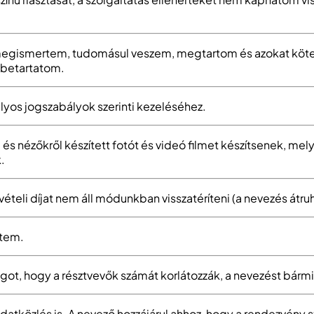
ket megismertem, tudomásul veszem, megtartom és azokat kö
 betartatom.
yos jogszabályok szerinti kezeléséhez.
l és nézőkről készített fotót és videó filmet készítsenek, me
.
ételi díjat nem áll módunkban visszatéríteni (a nevezés átr
ttem.
ogot, hogy a résztvevők számát korlátozzák, a nevezést bármi
s adatközlés is. A nevező hozzájárul ahhoz, hogy a rendezvé