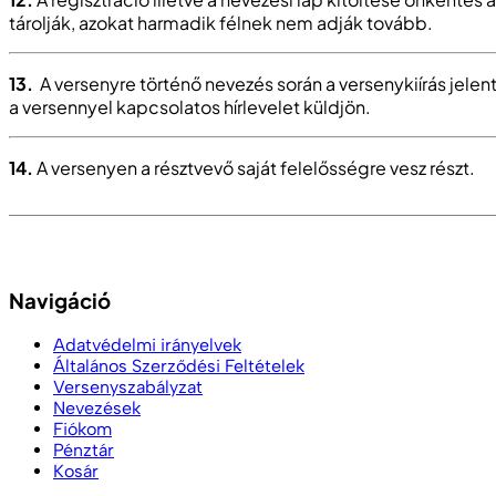
tárolják, azokat harmadik félnek nem adják tovább.
13.
A versenyre történő nevezés során a versenykiírás jele
a versennyel kapcsolatos hírlevelet küldjön.
14.
A versenyen a résztvevő saját felelősségre vesz részt.
Navigáció
Adatvédelmi irányelvek
Általános Szerződési Feltételek
Versenyszabályzat
Nevezések
Fiókom
Pénztár
Kosár