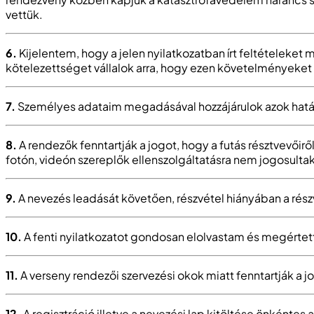
vettük.
6.
Kijelentem, hogy a jelen nyilatkozatban írt feltétele
kötelezettséget vállalok arra, hogy ezen követelményeket
7.
Személyes adataim megadásával hozzájárulok azok hatál
8.
A rendezők fenntartják a jogot, hogy a futás résztvevőirő
fotón, videón szereplők ellenszolgáltatásra nem jogosultak
9.
A nevezés leadását követően, részvétel hiányában a részv
10.
A fenti nyilatkozatot gondosan elolvastam és megérte
11.
A verseny rendezői szervezési okok miatt fenntartják a j
12.
A regisztráció illetve a nevezési lap kitöltése önkénte