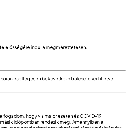
át felelősségére indul a megmérettetésen.
során esetlegesen bekövetkező balesetekért illetve
 elfogadom, hogy vis maior esetén és COVID-19
gy másik időpontban rendezik meg. Amennyiben a
ssza, mert a szolgáltatás meghatározó részét már igénybe