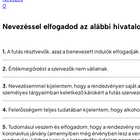
0
—
Nevezéssel elfogadod az alábbi hivatalo
1.
A futás résztvevők, azaz a benevezett indulók elfogadják
2.
Értékmegőrzést a szervezők nem vállalnak.
3.
Nevezésemmel kijelentem, hogy a rendezvényen saját ak
személyes tárgyaimban keletkező károkért a futás szervező
4.
Felelősségem teljes tudatában kijelentem, hogy alkohol,
5.
Tudomásul veszem és elfogadom, hogy a rendezvény ross
koronavírus járvány (amennyiben még érvényben lesz a ver
rendezvény közben kapjuk a katasztrófavédelem narancs szí