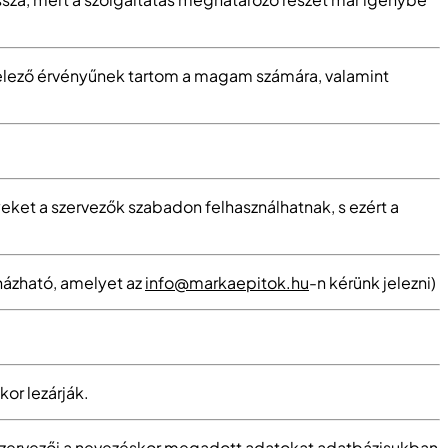
telező érvényűnek tartom a magam számára, valamint
lyeket a szervezők szabadon felhasználhatnak, s ezért a
uházható, amelyet az
info@markaepitok.hu
-n kérünk jelezni)
kor lezárják.
ny szervezői a nevezéskor megadott adatokat adatbázisukban